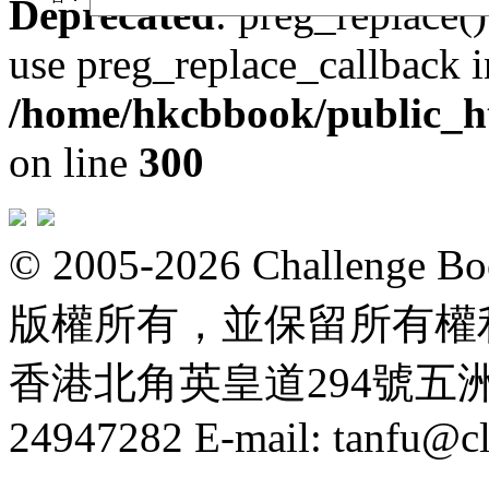
Deprecated
: preg_replace()
use preg_replace_callback i
/home/hkcbbook/public_ht
on line
300
© 2005-2026 Challeng
版權所有，並保留所有權
香港北角英皇道294號五洲大厦
24947282 E-mail: tanfu@c