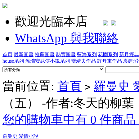
歡迎光臨本店
WhatsApp 與我聯絡
首頁
最新圖書
推薦圖書
熱賣圖書
藍海系列
花園系列
新月經典
house系列
溫瑞安武俠小說系列
喬靖夫作品
許丹東作品
袁建滔
當前位置:
首頁
羅曼史 
>
（五） -作者:冬天的柳葉
您的購物車中有 0 件商品，
羅曼史 愛情小說