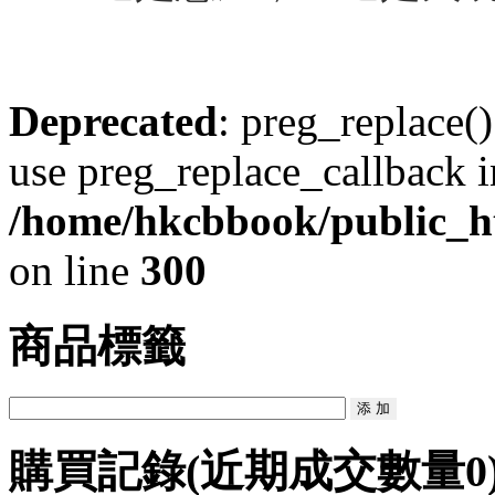
Deprecated
: preg_replace()
use preg_replace_callback i
/home/hkcbbook/public_ht
on line
300
商品標籤
購買記錄
(近期成交數量
0