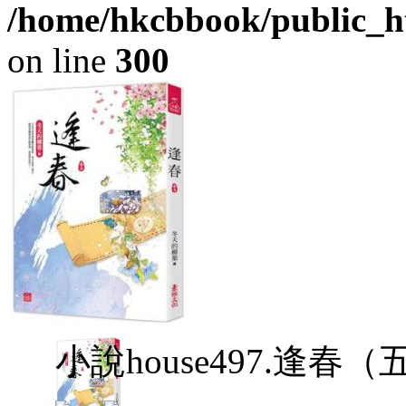
/home/hkcbbook/public_ht
on line
300
小說house497.逢春