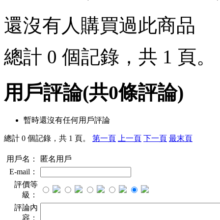
還沒有人購買過此商品
總計 0 個記錄，共 1 頁
用戶評論
(共
0
條評論)
暫時還沒有任何用戶評論
總計 0 個記錄，共 1 頁。
第一頁
上一頁
下一頁
最末頁
用戶名：
匿名用戶
E-mail：
評價等
級：
評論內
容：