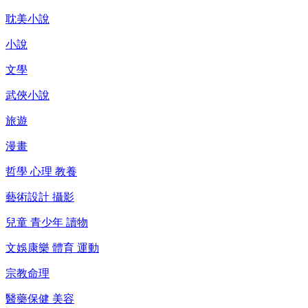
耽美小說
小說
文學
武俠小說
旅遊
漫畫
哲學 心理 教養
藝術設計 攝影
兒童 青少年 讀物
文娛康樂 體育 運動
宗教命理
醫藥保健 美容