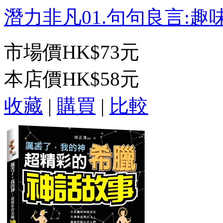
潛力非凡01.句句良言:趣味
市場價
HK$73元
本店價
HK$58元
收藏
|
購買
|
比較