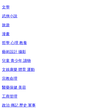
文學
武俠小說
旅遊
漫畫
哲學 心理 教養
藝術設計 攝影
兒童 青少年 讀物
文娛康樂 體育 運動
宗教命理
醫藥保健 美容
工商管理
政治 傳記 歷史 軍事