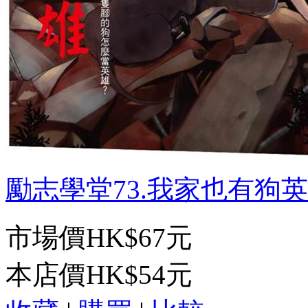
勵志學堂73.我家也有狗英雄 
市場價
HK$67元
本店價
HK$54元