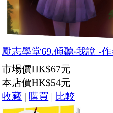
勵志學堂69.傾聽‧我說 -作者
市場價
HK$67元
本店價
HK$54元
收藏
|
購買
|
比較