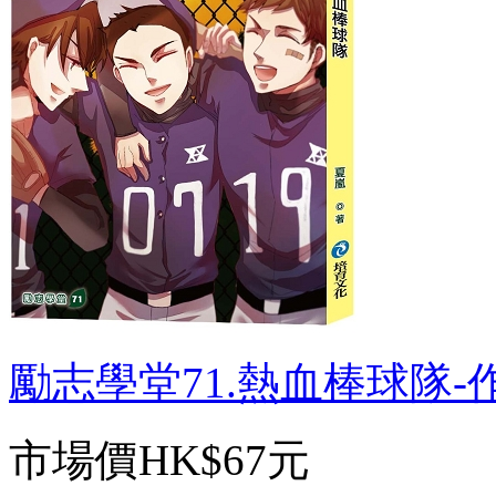
勵志學堂71.熱血棒球隊-作者
市場價
HK$67元