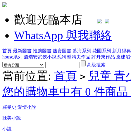
歡迎光臨本店
WhatsApp 與我聯絡
首頁
最新圖書
推薦圖書
熱賣圖書
藍海系列
花園系列
新月經典
house系列
溫瑞安武俠小說系列
喬靖夫作品
許丹東作品
袁建滔
高級搜索
當前位置:
首頁
兒童 青
>
您的購物車中有 0 件商品，
羅曼史 愛情小說
耽美小說
小說