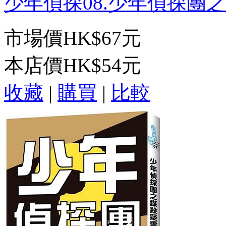
少年偵探08.少年偵探團之一
市場價
HK$67元
本店價
HK$54元
收藏
|
購買
|
比較