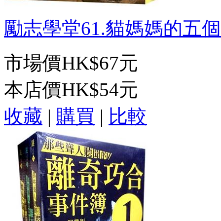
勵志學堂61.貓媽媽的五個寶
市場價
HK$67元
本店價
HK$54元
收藏
|
購買
|
比較