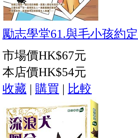
勵志學堂61.與毛小孩約定的
市場價
HK$67元
本店價
HK$54元
收藏
|
購買
|
比較