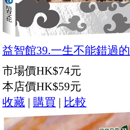
益智館39.一生不能錯過的中
市場價
HK$74元
本店價
HK$59元
收藏
|
購買
|
比較