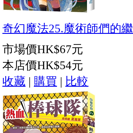
奇幻魔法25.魔術師們的繼承
市場價
HK$67元
本店價
HK$54元
收藏
|
購買
|
比較