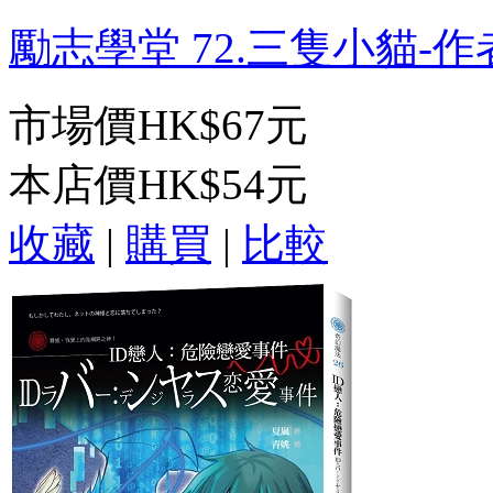
勵志學堂 72.三隻小貓-作者:
市場價
HK$67元
本店價
HK$54元
收藏
|
購買
|
比較