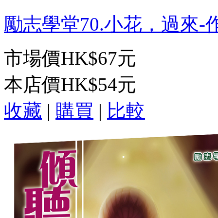
勵志學堂70.小花，過來-作者
市場價
HK$67元
本店價
HK$54元
收藏
|
購買
|
比較