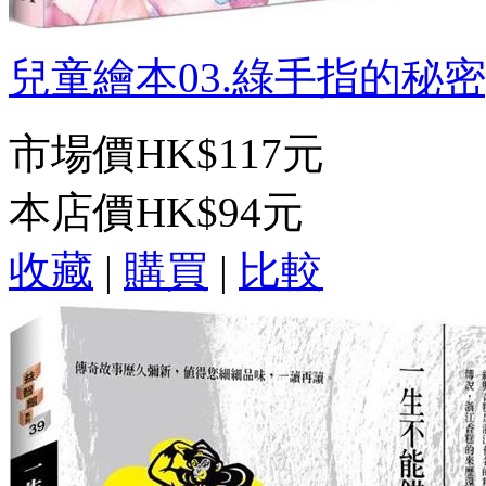
兒童繪本03.綠手指的秘密[精
市場價
HK$117元
本店價
HK$94元
收藏
|
購買
|
比較