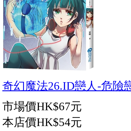
奇幻魔法26.ID戀人-危險戀
市場價
HK$67元
本店價
HK$54元