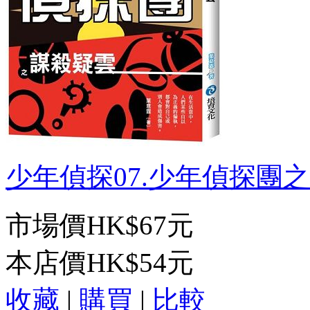
少年偵探07.少年偵探團之謀
市場價
HK$67元
本店價
HK$54元
收藏
|
購買
|
比較