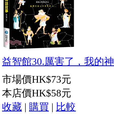
益智館30.厲害了，我的神:
市場價
HK$73元
本店價
HK$58元
收藏
|
購買
|
比較