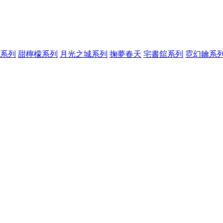
系列
甜檸檬系列
月光之城系列
掬夢春天
宅書舘系列
霓幻鑰系