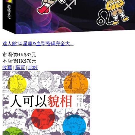
達人館14.星座&血型密碼完全大...
市場價
HK$87元
本店價
HK$70元
收藏
|
購買
|
比較