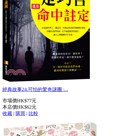
經典故事24.可怕的驚奇謎團 :...
市場價
HK$77元
本店價
HK$62元
收藏
|
購買
|
比較