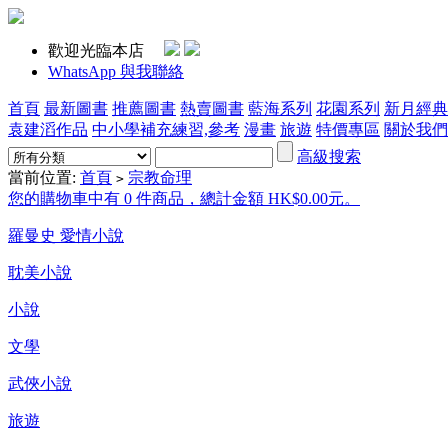
歡迎光臨本店
WhatsApp 與我聯絡
首頁
最新圖書
推薦圖書
熱賣圖書
藍海系列
花園系列
新月經典
袁建滔作品
中小學補充練習,參考
漫畫
旅遊
特價專區
關於我們
高級搜索
當前位置:
首頁
宗教命理
>
您的購物車中有 0 件商品，總計金額 HK$0.00元。
羅曼史 愛情小說
耽美小說
小說
文學
武俠小說
旅遊