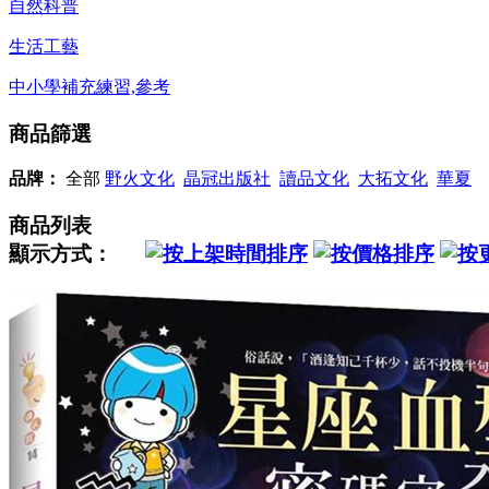
自然科普
生活工藝
中小學補充練習,參考
商品篩選
品牌：
全部
野火文化
晶冠出版社
讀品文化
大拓文化
華夏
商品列表
顯示方式：