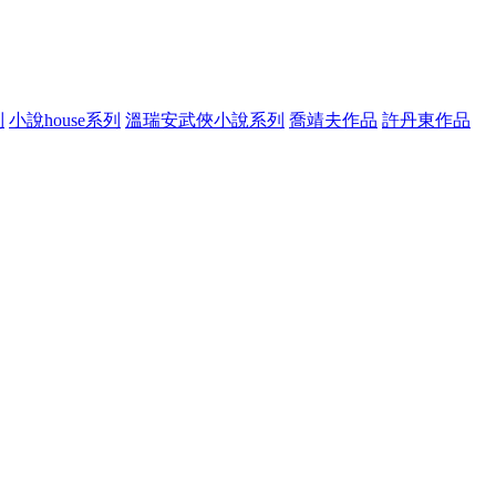
列
小說house系列
溫瑞安武俠小說系列
喬靖夫作品
許丹東作品