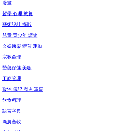
漫畫
哲學 心理 教養
藝術設計 攝影
兒童 青少年 讀物
文娛康樂 體育 運動
宗教命理
醫藥保健 美容
工商管理
政治 傳記 歷史 軍事
飲食料理
語言字典
漁農畜牧