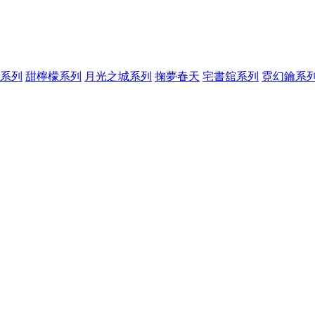
系列
甜檸檬系列
月光之城系列
掬夢春天
宅書舘系列
霓幻鑰系