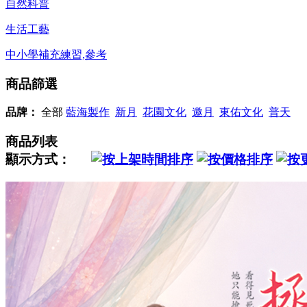
自然科普
生活工藝
中小學補充練習,參考
商品篩選
品牌：
全部
藍海製作
新月
花園文化
邀月
東佑文化
普天
商品列表
顯示方式：