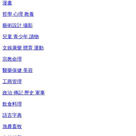
漫畫
哲學 心理 教養
藝術設計 攝影
兒童 青少年 讀物
文娛康樂 體育 運動
宗教命理
醫藥保健 美容
工商管理
政治 傳記 歷史 軍事
飲食料理
語言字典
漁農畜牧