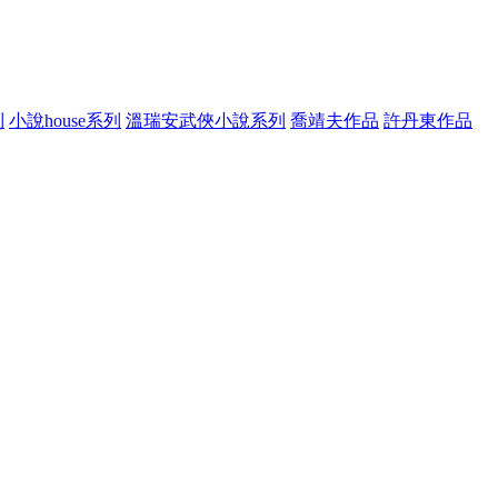
列
小說house系列
溫瑞安武俠小說系列
喬靖夫作品
許丹東作品