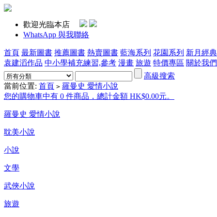
歡迎光臨本店
WhatsApp 與我聯絡
首頁
最新圖書
推薦圖書
熱賣圖書
藍海系列
花園系列
新月經典
袁建滔作品
中小學補充練習,參考
漫畫
旅遊
特價專區
關於我們
高級搜索
當前位置:
首頁
羅曼史 愛情小說
>
您的購物車中有 0 件商品，總計金額 HK$0.00元。
羅曼史 愛情小說
耽美小說
小說
文學
武俠小說
旅遊