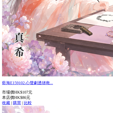
藍海E159102.心聲劇透拯救...
市場價
HK$107元
本店價
HK$86元
收藏
|
購買
|
比較