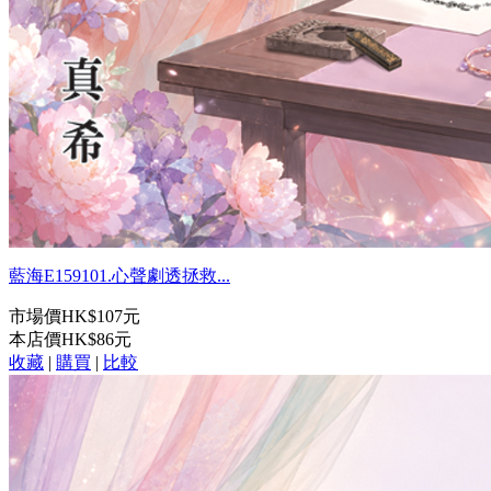
藍海E159101.心聲劇透拯救...
市場價
HK$107元
本店價
HK$86元
收藏
|
購買
|
比較