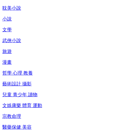
耽美小說
小說
文學
武俠小說
旅遊
漫畫
哲學 心理 教養
藝術設計 攝影
兒童 青少年 讀物
文娛康樂 體育 運動
宗教命理
醫藥保健 美容