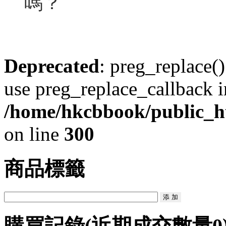
嗎？
Deprecated
: preg_replace()
use preg_replace_callback i
/home/hkcbbook/public_ht
on line
300
商品標籤
購買記錄
(近期成交數量
0