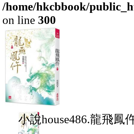
/home/hkcbbook/public_ht
on line
300
小說house486.龍飛