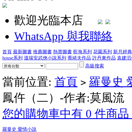
歡迎光臨本店
WhatsApp 與我聯絡
首頁
最新圖書
推薦圖書
熱賣圖書
藍海系列
花園系列
新月經典
house系列
溫瑞安武俠小說系列
喬靖夫作品
許丹東作品
袁建滔
高級搜索
當前位置:
首頁
羅曼史 
>
鳳仵（二）-作者:莫風流
您的購物車中有 0 件商品，
羅曼史 愛情小說