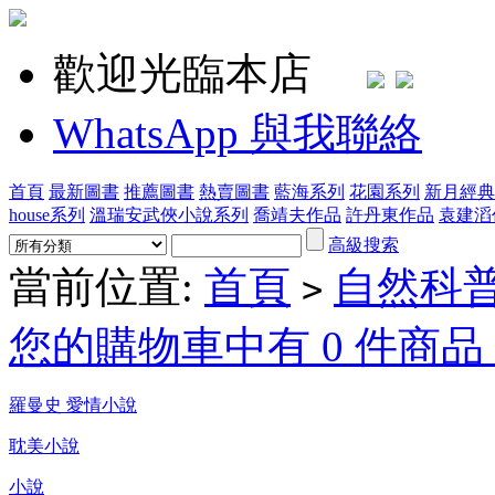
歡迎光臨本店
WhatsApp 與我聯絡
首頁
最新圖書
推薦圖書
熱賣圖書
藍海系列
花園系列
新月經典
house系列
溫瑞安武俠小說系列
喬靖夫作品
許丹東作品
袁建滔
高級搜索
當前位置:
首頁
自然科
>
您的購物車中有 0 件商品，
羅曼史 愛情小說
耽美小說
小說