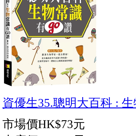
資優生35.聰明大百科 : 生物
市場價
HK$73元