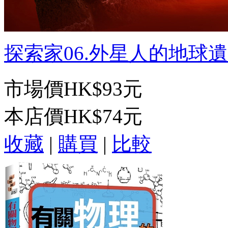
探索家06.外星人的地球遺產
市場價
HK$93元
本店價
HK$74元
收藏
|
購買
|
比較