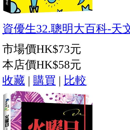
資優生32.聰明大百科-天文
市場價
HK$73元
本店價
HK$58元
收藏
|
購買
|
比較