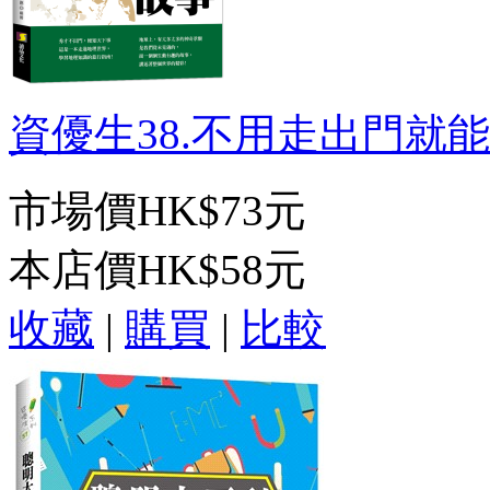
資優生38.不用走出門就能知
市場價
HK$73元
本店價
HK$58元
收藏
|
購買
|
比較