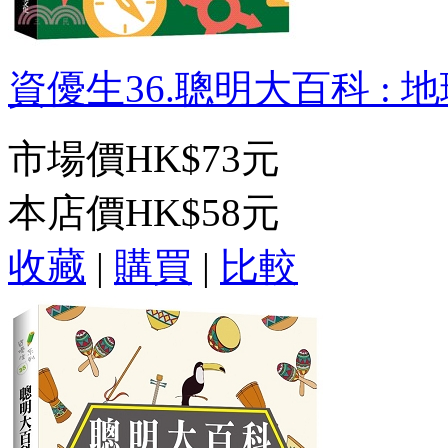
資優生36.聰明大百科 : 地理
市場價
HK$73元
本店價
HK$58元
收藏
|
購買
|
比較