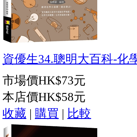
資優生34.聰明大百科-化學
市場價
HK$73元
本店價
HK$58元
收藏
|
購買
|
比較