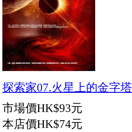
探索家07.火星上的金字塔-
市場價
HK$93元
本店價
HK$74元