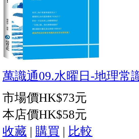
萬識通09.水曜日-地理常識
市場價
HK$73元
本店價
HK$58元
收藏
|
購買
|
比較