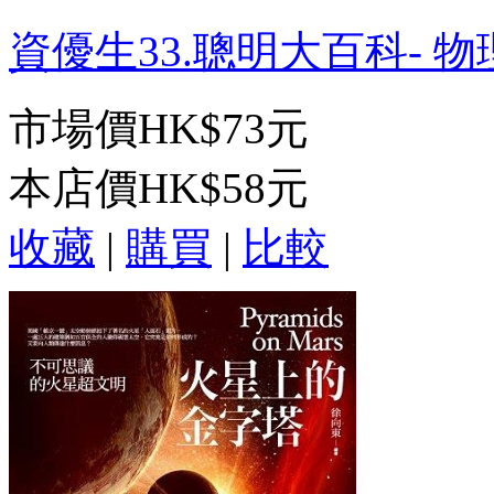
資優生33.聰明大百科- 物理
市場價
HK$73元
本店價
HK$58元
收藏
|
購買
|
比較