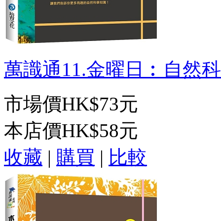
萬識通11.金曜日︰自然科學
市場價
HK$73元
本店價
HK$58元
收藏
|
購買
|
比較