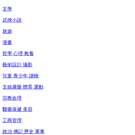
文學
武俠小說
旅遊
漫畫
哲學 心理 教養
藝術設計 攝影
兒童 青少年 讀物
文娛康樂 體育 運動
宗教命理
醫藥保健 美容
工商管理
政治 傳記 歷史 軍事