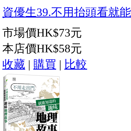
資優生39.不用抬頭看就能知
市場價
HK$73元
本店價
HK$58元
收藏
|
購買
|
比較