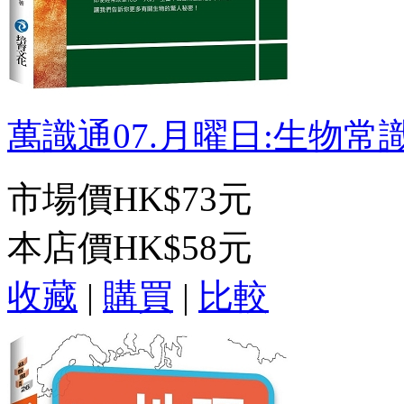
萬識通07.月曜日:生物常識
市場價
HK$73元
本店價
HK$58元
收藏
|
購買
|
比較