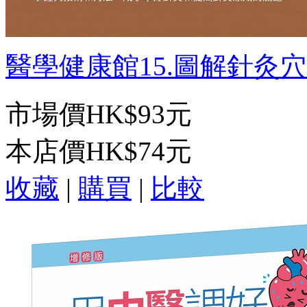
醫學健康館15.圖解針灸穴位
市場價
HK$93元
本店價
HK$74元
收藏
|
購買
|
比較