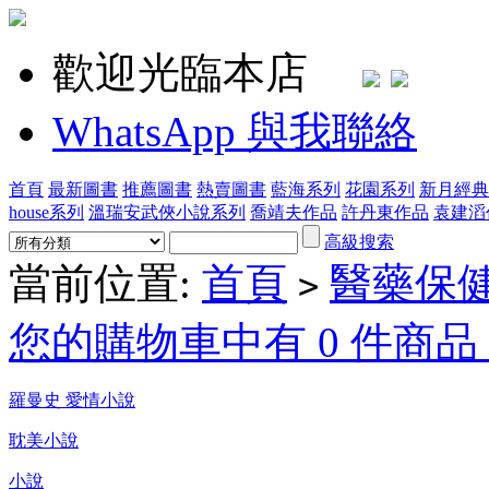
歡迎光臨本店
WhatsApp 與我聯絡
首頁
最新圖書
推薦圖書
熱賣圖書
藍海系列
花園系列
新月經典
house系列
溫瑞安武俠小說系列
喬靖夫作品
許丹東作品
袁建滔
高級搜索
當前位置:
首頁
醫藥保健
>
您的購物車中有 0 件商品，
羅曼史 愛情小說
耽美小說
小說