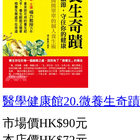
醫學健康館20.微養生奇蹟：
市場價
HK$90元
本店價
HK$72元