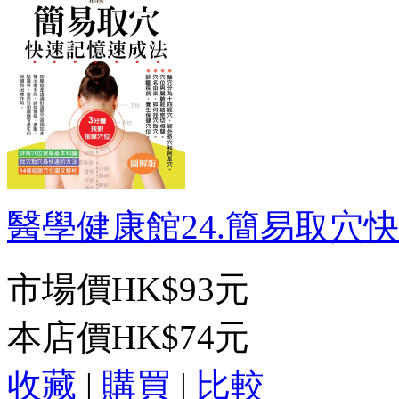
醫學健康館24.簡易取穴快速
市場價
HK$93元
本店價
HK$74元
收藏
|
購買
|
比較