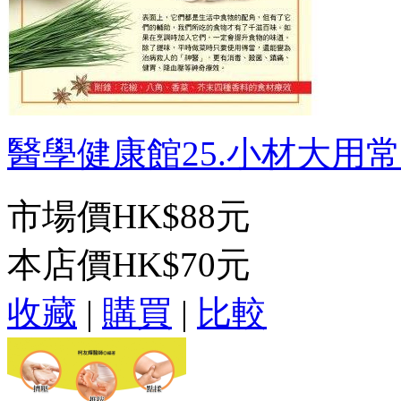
醫學健康館25.小材大用常見
市場價
HK$88元
本店價
HK$70元
收藏
|
購買
|
比較