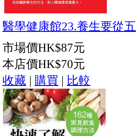
醫學健康館23.養生要從五臟
市場價
HK$87元
本店價
HK$70元
收藏
|
購買
|
比較