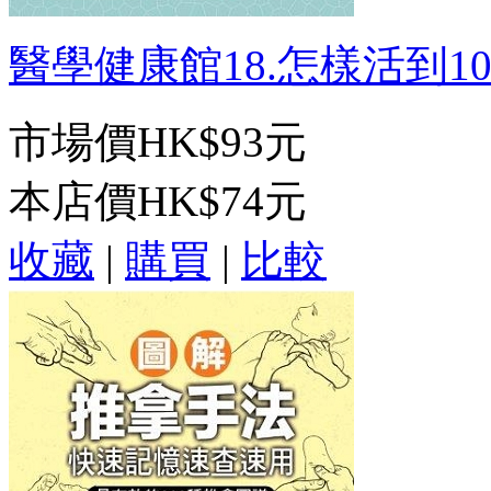
醫學健康館18.怎樣活到100
市場價
HK$93元
本店價
HK$74元
收藏
|
購買
|
比較