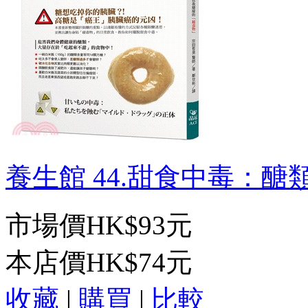
養生館 44.甜食中毒：醣類
市場價
HK$93元
本店價
HK$74元
收藏
|
購買
|
比較