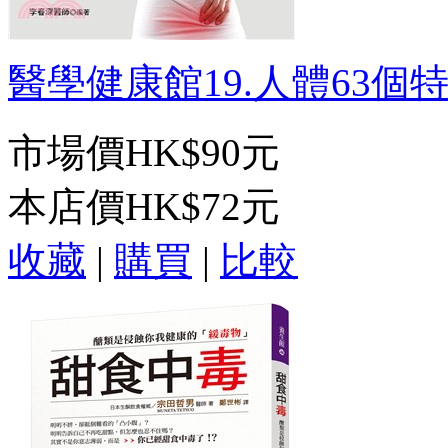
醫學健康館19.人體63個特效
市場價
HK$90元
本店價
HK$72元
收藏
|
購買
|
比較