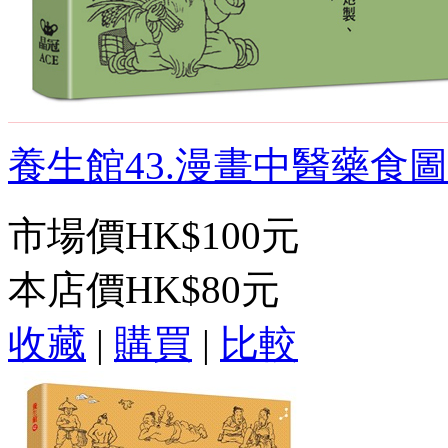
養生館43.漫畫中醫藥食圖典
市場價
HK$100元
本店價
HK$80元
收藏
|
購買
|
比較