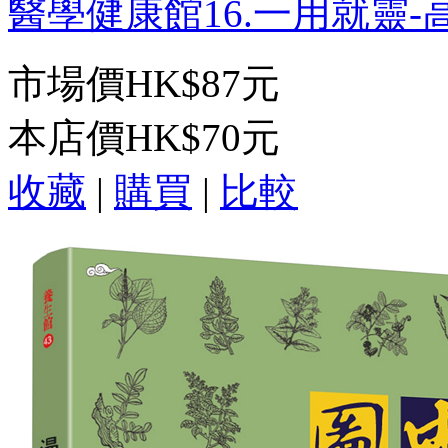
醫學健康館16.一用就靈-高
市場價
HK$87元
本店價
HK$70元
收藏
|
購買
|
比較