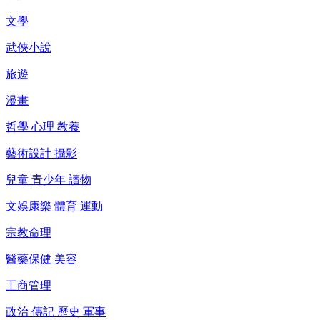
文學
武俠小說
旅遊
漫畫
哲學 心理 教養
藝術設計 攝影
兒童 青少年 讀物
文娛康樂 體育 運動
宗教命理
醫藥保健 美容
工商管理
政治 傳記 歷史 軍事