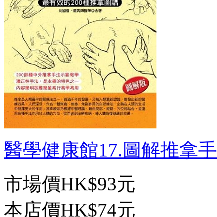
醫學健康館17.圖解推拿手法
市場價
HK$93元
本店價
HK$74元