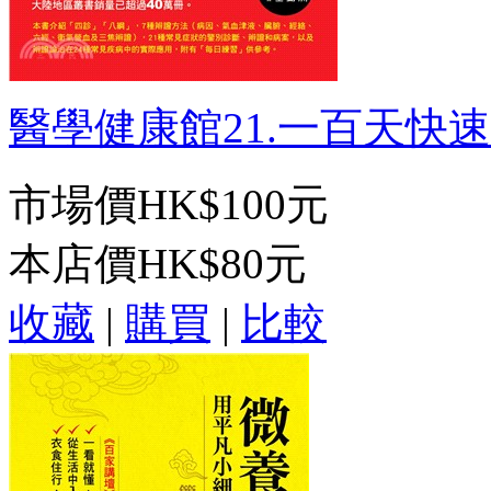
醫學健康館21.一百天快速學
市場價
HK$100元
本店價
HK$80元
收藏
|
購買
|
比較