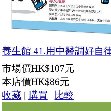
養生館 41.用中醫調好自律
市場價
HK$107元
本店價
HK$86元
收藏
|
購買
|
比較