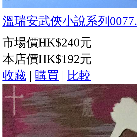
溫瑞安武俠小說系列0077.四
市場價
HK$240元
本店價
HK$192元
收藏
|
購買
|
比較