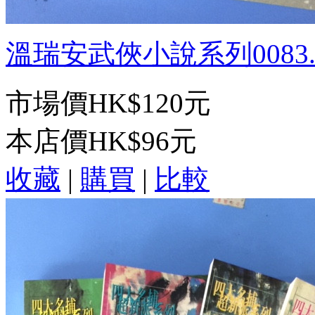
溫瑞安武俠小說系列0083.骷
市場價
HK$120元
本店價
HK$96元
收藏
|
購買
|
比較