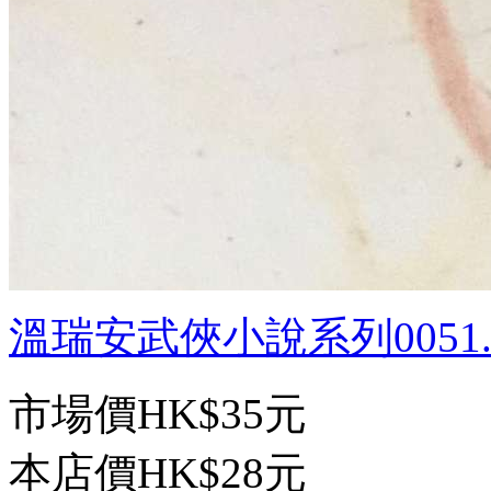
溫瑞安武俠小說系列0051.殺
市場價
HK$35元
本店價
HK$28元