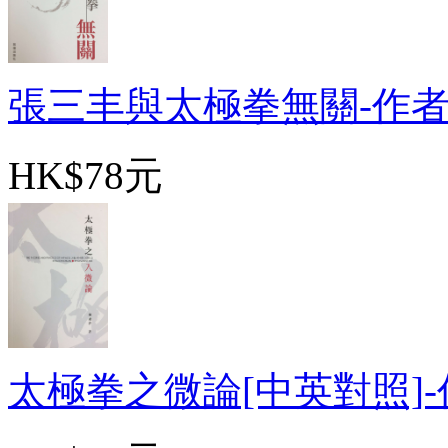
張三丰與太極拳無關-作者
HK$78元
太極拳之微論[中英對照]-作者