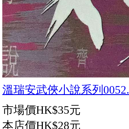
溫瑞安武俠小說系列0052.雪
市場價
HK$35元
本店價
HK$28元