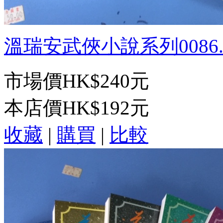
溫瑞安武俠小說系列0086.風
市場價
HK$240元
本店價
HK$192元
收藏
|
購買
|
比較