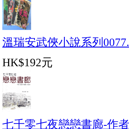
溫瑞安武俠小說系列0077.四
HK$192元
七千零七夜戀戀書廊-作者