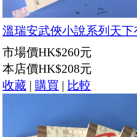
溫瑞安武俠小說系列天下有敵(
市場價
HK$260元
本店價
HK$208元
收藏
|
購買
|
比較