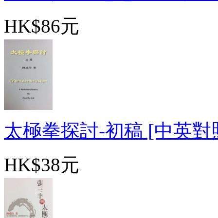
HK$86元
太極拳探討-初稿 [中英對照]-
HK$38元