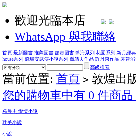
歡迎光臨本店
WhatsApp 與我聯絡
首頁
最新圖書
推薦圖書
熱賣圖書
藍海系列
花園系列
新月經典
house系列
溫瑞安武俠小說系列
喬靖夫作品
許丹東作品
袁建滔
高級搜索
當前位置:
首頁
敦煌出
>
您的購物車中有 0 件商品，
羅曼史 愛情小說
耽美小說
小說