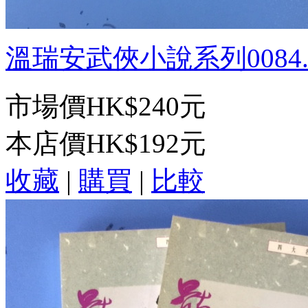
溫瑞安武俠小說系列0084.逆
市場價
HK$240元
本店價
HK$192元
收藏
|
購買
|
比較