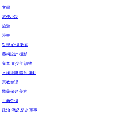
文學
武俠小說
旅遊
漫畫
哲學 心理 教養
藝術設計 攝影
兒童 青少年 讀物
文娛康樂 體育 運動
宗教命理
醫藥保健 美容
工商管理
政治 傳記 歷史 軍事