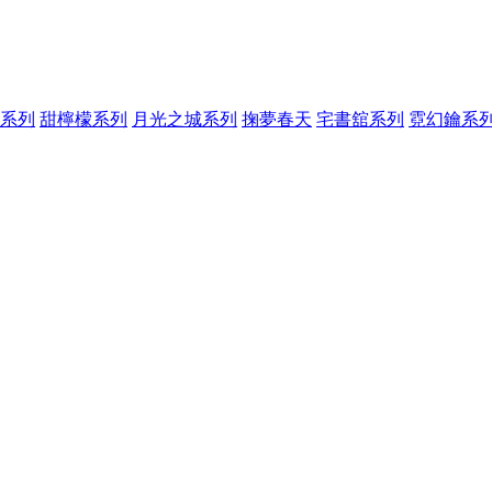
系列
甜檸檬系列
月光之城系列
掬夢春天
宅書舘系列
霓幻鑰系