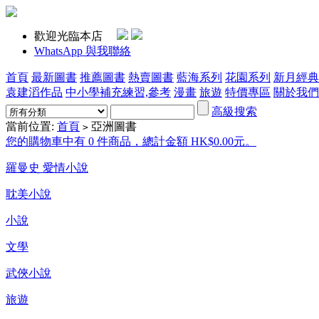
歡迎光臨本店
WhatsApp 與我聯絡
首頁
最新圖書
推薦圖書
熱賣圖書
藍海系列
花園系列
新月經典
袁建滔作品
中小學補充練習,參考
漫畫
旅遊
特價專區
關於我們
高級搜索
當前位置:
首頁
亞洲圖書
>
您的購物車中有 0 件商品，總計金額 HK$0.00元。
羅曼史 愛情小說
耽美小說
小說
文學
武俠小說
旅遊