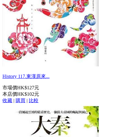
History 117.東漢原來...
市場價
HK$127元
本店價
HK$102元
收藏
|
購買
|
比較