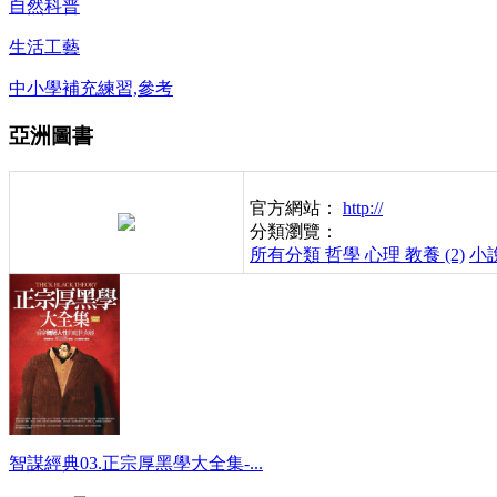
自然科普
生活工藝
中小學補充練習,參考
亞洲圖書
官方網站：
http://
分類瀏覽：
所有分類
哲學 心理 教養 (2)
小說
智謀經典03.正宗厚黑學大全集-...