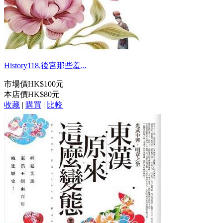
History118.後宮那些羞...
市場價
HK$100元
本店價
HK$80元
收藏
|
購買
|
比較