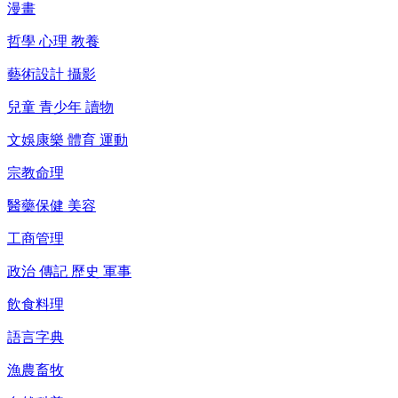
漫畫
哲學 心理 教養
藝術設計 攝影
兒童 青少年 讀物
文娛康樂 體育 運動
宗教命理
醫藥保健 美容
工商管理
政治 傳記 歷史 軍事
飲食料理
語言字典
漁農畜牧