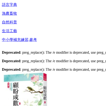
語言字典
漁農畜牧
自然科普
生活工藝
中小學補充練習,參考
Deprecated
: preg_replace(): The /e modifier is deprecated, use preg
Deprecated
: preg_replace(): The /e modifier is deprecated, use preg
Deprecated
: preg_replace(): The /e modifier is deprecated, use preg