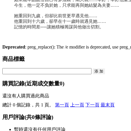
今生，他一定不負於她，只求能再與她結髮為夫妻……
她重回到九歲，但卻比前世更早遇見他……
他重回到十六歲，卻早在十一歲時就遇見她……
記憶的時間差──讓她積極籌謀與他做出切割。
Deprecated
: preg_replace(): The /e modifier is deprecated, use preg
商品標籤
購買記錄
(近期成交數量
0
)
還沒有人購買過此商品
總計 0 個記錄，共 1 頁。
第一頁
上一頁
下一頁
最末頁
用戶評論
(共
0
條評論)
暫時還沒有任何用戶評論