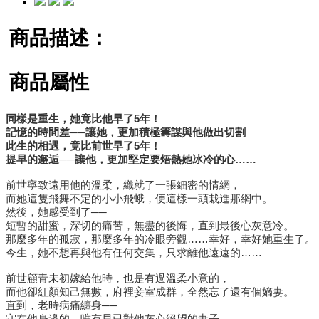
商品描述：
商品屬性
同樣是重生，她竟比他早了
5
年！
記憶的時間差
──
讓她，更加積極籌謀與他做出切割
此生的相遇，竟比前世早了
5
年！
提早的邂逅
──
讓他，更加堅定要焐熱她冰冷的心
……
前世寧致遠用他的溫柔，織就了一張細密的情網，
而她這隻飛舞不定的小小飛蛾，便這樣一頭栽進那網中。
然後，她感受到了──
短暫的甜蜜，深切的痛苦，無盡的後悔，直到最後心灰意冷。
那麼多年的孤寂，那麼多年的冷眼旁觀……幸好，幸好她重生了。
今生，她不想再與他有任何交集，只求離他遠遠的……
前世顧青未初嫁給他時，也是有過溫柔小意的，
而他卻紅顏知己無數，府裡妾室成群，全然忘了還有個嫡妻。
直到，老時病痛纏身──
守在他身邊的，唯有早已對他灰心絕望的妻子。