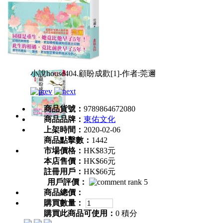
小說house404.顧盼成歡[1]-作者:莞邇
商品貨號：
9789864672080
商品品牌：
東佑文化
上架時間：
2020-02-06
商品點擊數：
1442
市場價格：
HK$83元
本店售價：
HK$66元
註冊用戶：
HK$66元
用戶評價：
商品總價：
購買數量：
購買此商品可使用：
0 積分