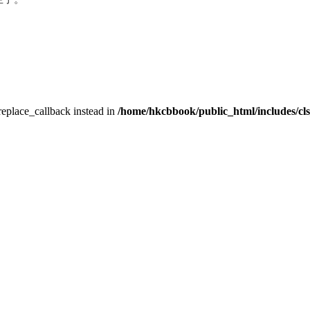
_replace_callback instead in
/home/hkcbbook/public_html/includes/cl