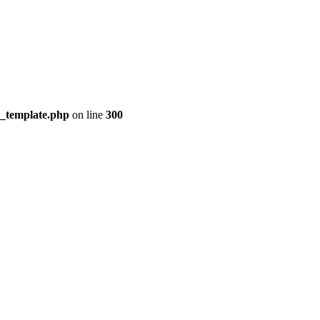
s_template.php
on line
300