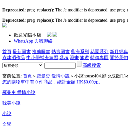
Deprecated
: preg_replace(): The /e modifier is deprecated, use preg
Deprecated
: preg_replace(): The /e modifier is deprecated, use preg
歡迎光臨本店
WhatsApp 與我聯絡
首頁
最新圖書
推薦圖書
熱賣圖書
藍海系列
花園系列
新月經典
袁建滔作品
中小學補充練習,參考
漫畫
旅遊
特價專區
關於我們
高級搜索
當前位置:
首頁
羅曼史 愛情小說
小說house404.顧盼成歡[1]
>
>
您的購物車中有 0 件商品，總計金額 HK$0.00元。
羅曼史 愛情小說
耽美小說
小說
文學