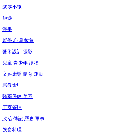
武俠小說
旅遊
漫畫
哲學 心理 教養
藝術設計 攝影
兒童 青少年 讀物
文娛康樂 體育 運動
宗教命理
醫藥保健 美容
工商管理
政治 傳記 歷史 軍事
飲食料理