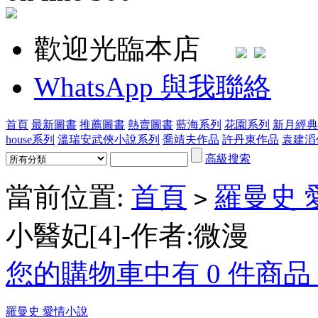
歡迎光臨本店
WhatsApp 與我聯絡
首頁
最新圖書
推薦圖書
熱賣圖書
藍海系列
花園系列
新月經典
house系列
溫瑞安武俠小說系列
喬靖夫作品
許丹東作品
袁建滔
高級搜索
當前位置:
首頁
羅曼史 
>
小醫妃[4]-作者:微漫
您的購物車中有 0 件商品，
羅曼史 愛情小說