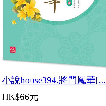
小說house394.將門鳳華[...
HK$66元