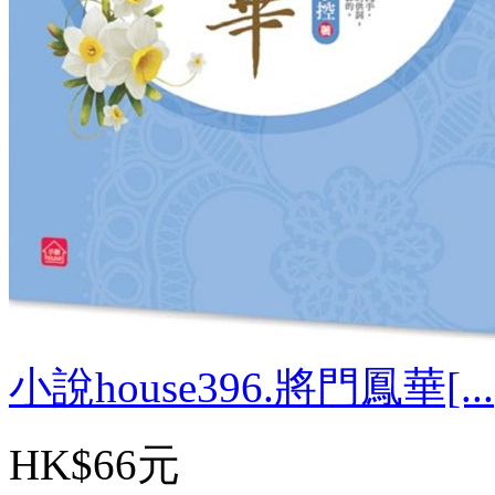
小說house396.將門鳳華[...
HK$66元