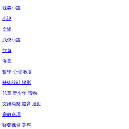
耽美小說
小說
文學
武俠小說
旅遊
漫畫
哲學 心理 教養
藝術設計 攝影
兒童 青少年 讀物
文娛康樂 體育 運動
宗教命理
醫藥保健 美容