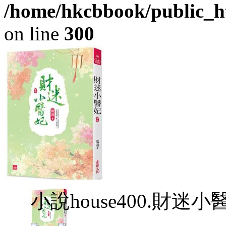
/home/hkcbbook/public_ht
on line
300
小說house400.財迷小