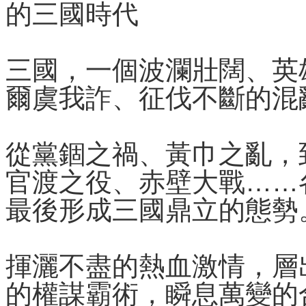
的三國時代
三國，一個波瀾壯闊、英
爾虞我詐、征伐不斷的混
從黨錮之禍、黃巾之亂，
官渡之役、赤壁大戰……
最後形成三國鼎立的態勢
揮灑不盡的熱血激情，層
的權謀霸術，瞬息萬變的