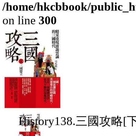
/home/hkcbbook/public_ht
on line
300
History138.三國攻