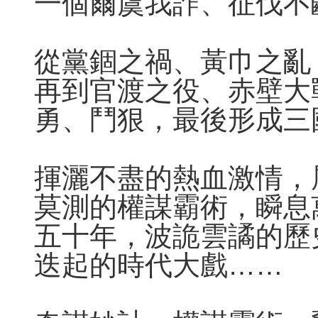
一個爾虞我詐、征伐不
從黨錮之禍、黃巾之亂
再到官渡之役、赤壁大
勇、鬥狠，最後形成三
揮灑不盡的熱血激情，
莫測的權謀霸術，瞬息
五十年，波詭雲譎的歷
迭起的時代大戲……