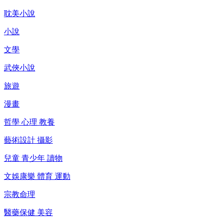
耽美小說
小說
文學
武俠小說
旅遊
漫畫
哲學 心理 教養
藝術設計 攝影
兒童 青少年 讀物
文娛康樂 體育 運動
宗教命理
醫藥保健 美容