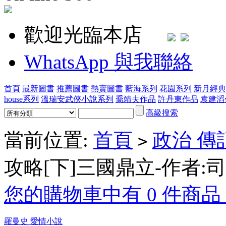
歡迎光臨本店
WhatsApp 與我聯絡
首頁
最新圖書
推薦圖書
熱賣圖書
藍海系列
花園系列
新月經典
house系列
溫瑞安武俠小說系列
喬靖夫作品
許丹東作品
袁建滔
高級搜索
當前位置:
首頁
政治 傳
>
攻略[下]三國鼎立-作者:
您的購物車中有 0 件商品，
羅曼史 愛情小說