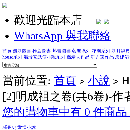
歡迎光臨本店
WhatsApp 與我聯絡
首頁
最新圖書
推薦圖書
熱賣圖書
藍海系列
花園系列
新月經典
house系列
溫瑞安武俠小說系列
喬靖夫作品
許丹東作品
袁建滔
當前位置:
首頁
小說
H
>
>
[2]明成祖之卷(共6卷)-
您的購物車中有 0 件商品，
羅曼史 愛情小說