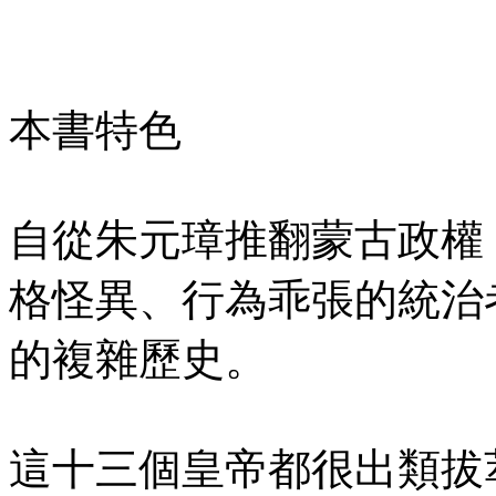
本書特色
自從朱元璋推翻蒙古政權
格怪異、行為乖張的統治
的複雜歷史。
這十三個皇帝都很出類拔