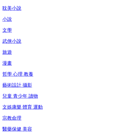
耽美小說
小說
文學
武俠小說
旅遊
漫畫
哲學 心理 教養
藝術設計 攝影
兒童 青少年 讀物
文娛康樂 體育 運動
宗教命理
醫藥保健 美容