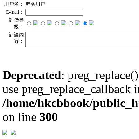
用戶名：
匿名用戶
E-mail：
評價等
級：
評論內
容：
Deprecated
: preg_replace()
use preg_replace_callback i
/home/hkcbbook/public_ht
on line
300