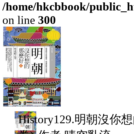
/home/hkcbbook/public_ht
on line
300
History129.明朝沒