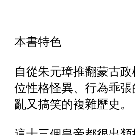
本書特色
自從朱元璋推翻蒙古政
位性格怪異、行為乖張
亂又搞笑的複雜歷史。
這十三個皇帝都很出類