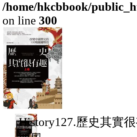
/home/hkcbbook/public_ht
on line
300
History127.歷史其