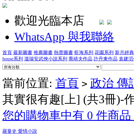
歡迎光臨本店
WhatsApp 與我聯絡
首頁
最新圖書
推薦圖書
熱賣圖書
藍海系列
花園系列
新月經典
house系列
溫瑞安武俠小說系列
喬靖夫作品
許丹東作品
袁建滔
當前位置:
首頁
政治 傳
>
其實很有趣[上] (共3冊)
您的購物車中有 0 件商品，
羅曼史 愛情小說