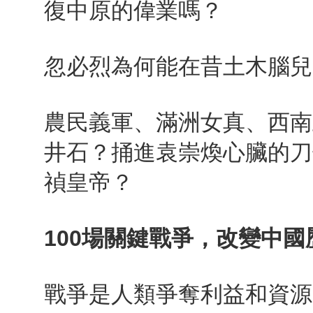
復中原的偉業嗎？
忽必烈為何能在昔土木腦兒
農民義軍、滿洲女真、西南
井石？捅進袁崇煥心臟的刀
禎皇帝？
100
場關鍵戰爭，改變中國
戰爭是人類爭奪利益和資源