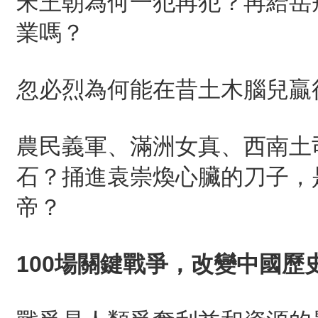
宋王朝為何一犯再犯？再給岳
業嗎？
忽必烈為何能在昔土木腦兒贏
農民義軍、滿洲女真、西南土
石？捅進袁崇煥心臟的刀子，
帝？
100
場關鍵戰爭，改變中國歷