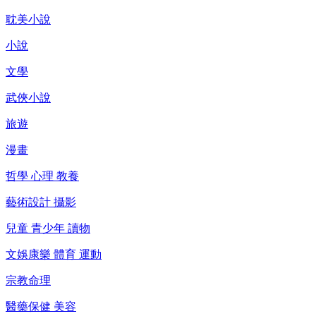
耽美小說
小說
文學
武俠小說
旅遊
漫畫
哲學 心理 教養
藝術設計 攝影
兒童 青少年 讀物
文娛康樂 體育 運動
宗教命理
醫藥保健 美容