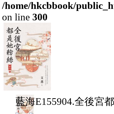
/home/hkcbbook/public_ht
on line
300
藍海E155904.全後宮