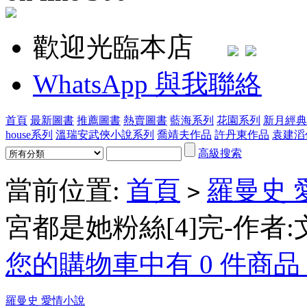
歡迎光臨本店
WhatsApp 與我聯絡
首頁
最新圖書
推薦圖書
熱賣圖書
藍海系列
花園系列
新月經典
house系列
溫瑞安武俠小說系列
喬靖夫作品
許丹東作品
袁建滔
高級搜索
當前位置:
首頁
羅曼史 
>
宮都是她粉絲[4]完-作者:
您的購物車中有 0 件商品，
羅曼史 愛情小說