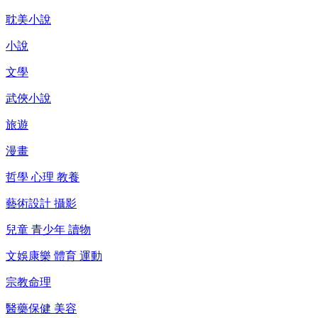
耽美小說
小說
文學
武俠小說
旅遊
漫畫
哲學 心理 教養
藝術設計 攝影
兒童 青少年 讀物
文娛康樂 體育 運動
宗教命理
醫藥保健 美容