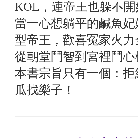
KOL，連帝王也躲不
當一心想躺平的鹹魚妃
型帝王，歡喜冤家火力
從朝堂鬥智到宮裡鬥心
本書宗旨只有一個：拒
瓜找樂子！