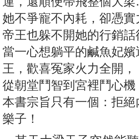
運，還順便帶飛整個大梁
她不爭寵不內耗，卻憑實
帝王也躲不開她的行銷話
當一心想躺平的鹹魚妃嬪
王，歡喜冤家火力全開，
從朝堂鬥智到宮裡鬥心機
本書宗旨只有一個：拒絕
樂子！