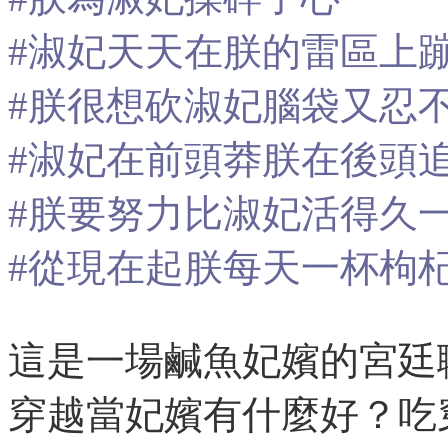
#淑妃天天在朕的雷區上
#朕很想砍淑妃腦袋又忍
#淑妃在前頭莽朕在後頭
#朕要努力比淑妃活得久
#從現在起朕每天一杯枸
這是一場鹹魚妃嬪的宮廷
穿越當妃嬪有什麼好？吃