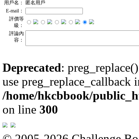
用戶名：
匿名用戶
E-mail：
評價等
級：
評論內
容：
Deprecated
: preg_replace()
use preg_replace_callback i
/home/hkcbbook/public_ht
on line
300
© 2005-2026 Challeng