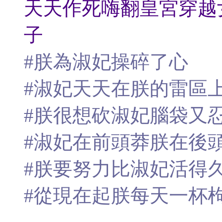
天天作死嗨翻皇宮穿越女
子
#朕為淑妃操碎了心
#淑妃天天在朕的雷區
#朕很想砍淑妃腦袋又
#淑妃在前頭莽朕在後
#朕要努力比淑妃活得
#從現在起朕每天一杯