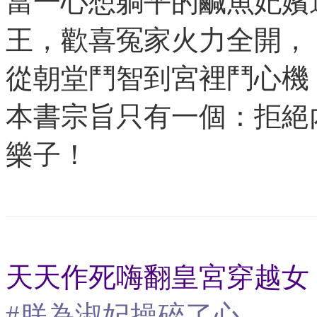
當一心想躺平的鹹魚妃嬪
王，歡喜冤家火力全開，
從朝堂鬥智到宮裡鬥心機
本書宗旨只有一個：拒絕
樂子！
天天作死嗨翻皇宮穿越女 
#朕為淑妃操碎了心