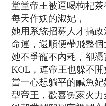
堂堂帝王被逼喝枸杞茶
每天作妖的淑妃，
她用系統招募人才搞政
命運，還順便帶飛整個
她不爭寵不內耗，卻憑
KOL，連帝王也躲不
當一心想躺平的鹹魚妃
型帝王，歡喜冤家火力