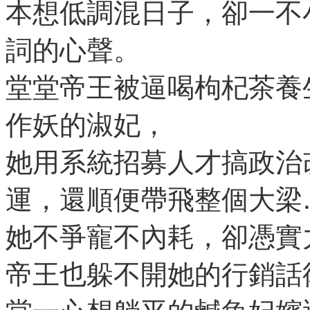
本想低調混日子，卻一不
詞的心聲。
堂堂帝王被逼喝枸杞茶養
作妖的淑妃，
她用系統招募人才搞政治
運，還順便帶飛整個大梁
她不爭寵不內耗，卻憑實
帝王也躲不開她的行銷話