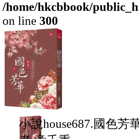
/home/hkcbbook/public_ht
on line
300
小說house687.國色