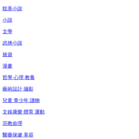
耽美小說
小說
文學
武俠小說
旅遊
漫畫
哲學 心理 教養
藝術設計 攝影
兒童 青少年 讀物
文娛康樂 體育 運動
宗教命理
醫藥保健 美容