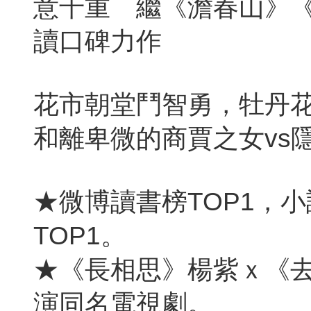
意千重 繼《澹春山》
讀口碑力作
花市朝堂鬥智勇，牡丹
和離卑微的商賈之女vs
★微博讀書榜TOP1，
TOP1。
★《長相思》楊紫ｘ《
演同名電視劇。