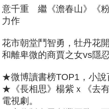
意千重 繼《澹春山》《
力作
花市朝堂鬥智勇，牡丹花
和離卑微的商賈之女vs隱
★微博讀書榜TOP1，小說
★《長相思》楊紫ｘ《去
電視劇。