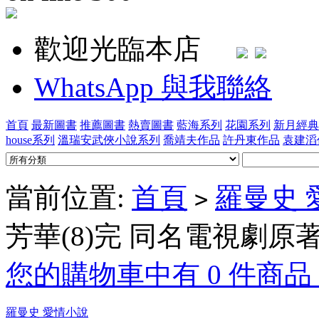
歡迎光臨本店
WhatsApp 與我聯絡
首頁
最新圖書
推薦圖書
熱賣圖書
藍海系列
花園系列
新月經典
house系列
溫瑞安武俠小說系列
喬靖夫作品
許丹東作品
袁建滔
當前位置:
首頁
羅曼史 
>
芳華(8)完 同名電視劇原
您的購物車中有 0 件商品，
羅曼史 愛情小說