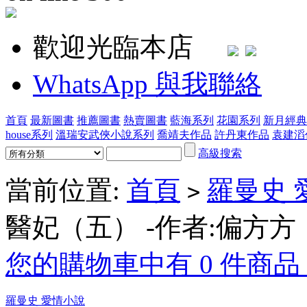
歡迎光臨本店
WhatsApp 與我聯絡
首頁
最新圖書
推薦圖書
熱賣圖書
藍海系列
花園系列
新月經典
house系列
溫瑞安武俠小說系列
喬靖夫作品
許丹東作品
袁建滔
高級搜索
當前位置:
首頁
羅曼史 
>
醫妃（五） -作者:偏方方
您的購物車中有 0 件商品，
羅曼史 愛情小說