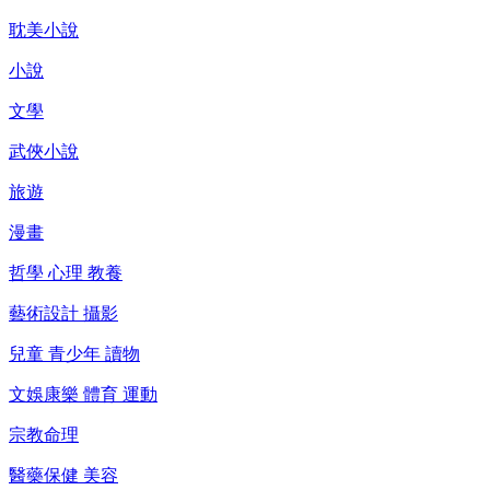
耽美小說
小說
文學
武俠小說
旅遊
漫畫
哲學 心理 教養
藝術設計 攝影
兒童 青少年 讀物
文娛康樂 體育 運動
宗教命理
醫藥保健 美容