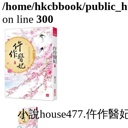
/home/hkcbbook/public_ht
on line
300
小說house477.仵作