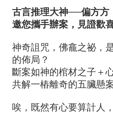
古言推理大神──偏方方
邀您攜手辦案，見證歡
神奇詛咒，佛龕之祕，
的佈局？
斷案如神的棺材之子＋
共解一樁離奇的五臟懸
唉，既然有心要算計人