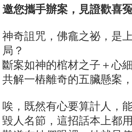
邀您攜手辦案，見證歡喜
神奇詛咒，佛龕之祕，是
局？
斷案如神的棺材之子＋心
共解一樁離奇的五臟懸案
唉，既然有心要算計人，
毀人名節，這招話本上都