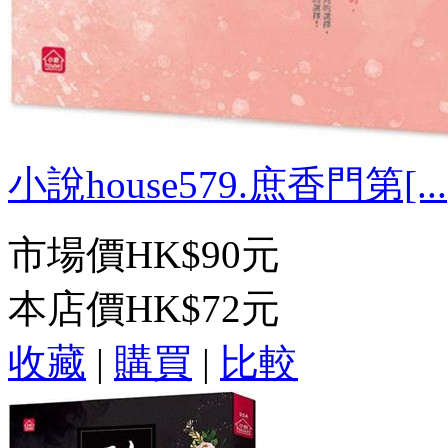
小說house579.庶香門第[...
市場價
HK$90元
本店價
HK$72元
收藏
|
購買
|
比較