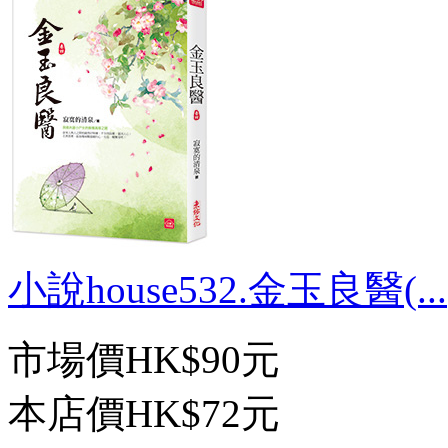
小說house532.金玉良醫(...
市場價
HK$90元
本店價
HK$72元