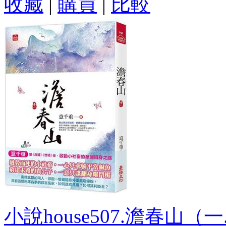
收藏
|
購買
|
比較
小說house507.澹春山（一.