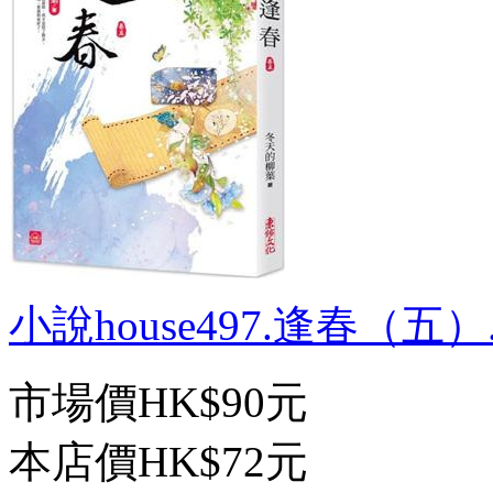
小說house497.逢春（五）.
市場價
HK$90元
本店價
HK$72元