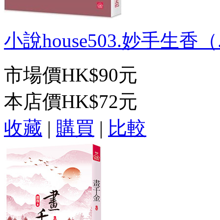
小說house503.妙手生香（.
市場價
HK$90元
本店價
HK$72元
收藏
|
購買
|
比較