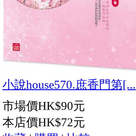
小說house570.庶香門第[...
市場價
HK$90元
本店價
HK$72元