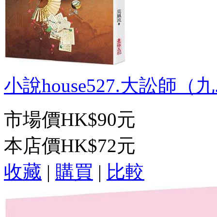
小說house527.大訟師（九.
市場價
HK$90元
本店價
HK$72元
收藏
|
購買
|
比較