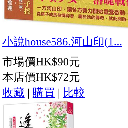
小說house586.河山印(1...
市場價
HK$90元
本店價
HK$72元
收藏
|
購買
|
比較