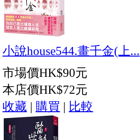
小說house544.畫千金(上...
市場價
HK$90元
本店價
HK$72元
收藏
|
購買
|
比較