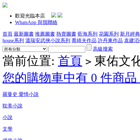
歡迎光臨本店
WhatsApp 與我聯絡
首頁
最新圖書
推薦圖書
熱賣圖書
藍海系列
花園系列
新月經典
house系列
溫瑞安武俠小說系列
喬靖夫作品
許丹東作品
袁建滔
高級搜索
當前位置:
首頁
東佑文
>
您的購物車中有 0 件商品，
羅曼史 愛情小說
耽美小說
小說
文學