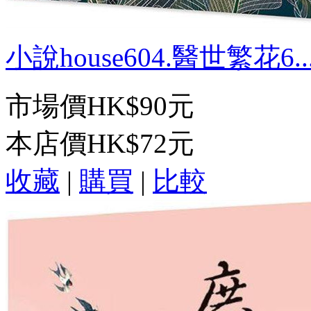
小說house604.醫世繁花6..
市場價
HK$90元
本店價
HK$72元
收藏
|
購買
|
比較