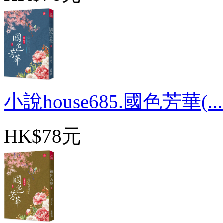
小說house685.國色芳華(...
HK$78元