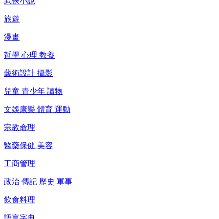
武俠小說
旅遊
漫畫
哲學 心理 教養
藝術設計 攝影
兒童 青少年 讀物
文娛康樂 體育 運動
宗教命理
醫藥保健 美容
工商管理
政治 傳記 歷史 軍事
飲食料理
語言字典