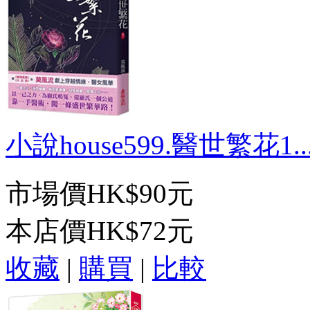
小說house599.醫世繁花1..
市場價
HK$90元
本店價
HK$72元
收藏
|
購買
|
比較