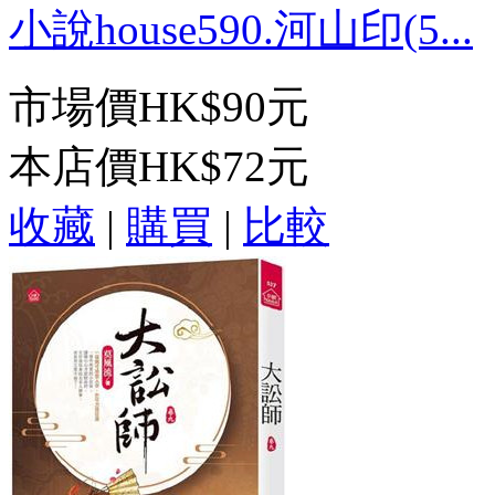
小說house590.河山印(5...
市場價
HK$90元
本店價
HK$72元
收藏
|
購買
|
比較