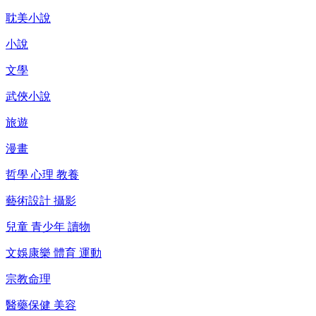
耽美小說
小說
文學
武俠小說
旅遊
漫畫
哲學 心理 教養
藝術設計 攝影
兒童 青少年 讀物
文娛康樂 體育 運動
宗教命理
醫藥保健 美容