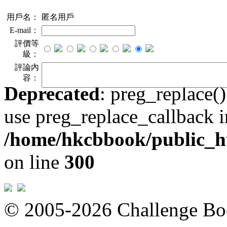
用戶名：
匿名用戶
E-mail：
評價等
級：
評論內
容：
Deprecated
: preg_replace()
use preg_replace_callback i
/home/hkcbbook/public_ht
on line
300
© 2005-2026 Challeng