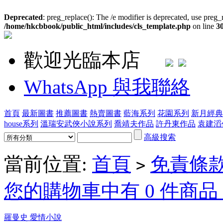
Deprecated
: preg_replace(): The /e modifier is deprecated, use preg_
/home/hkcbbook/public_html/includes/cls_template.php
on line
3
歡迎光臨本店
WhatsApp 與我聯絡
首頁
最新圖書
推薦圖書
熱賣圖書
藍海系列
花園系列
新月經典
house系列
溫瑞安武俠小說系列
喬靖夫作品
許丹東作品
袁建滔
高級搜索
當前位置:
首頁
免責條
>
您的購物車中有 0 件商品，
羅曼史 愛情小說