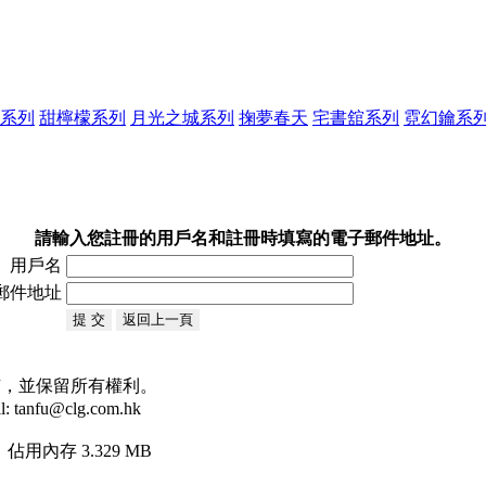
系列
甜檸檬系列
月光之城系列
掬夢春天
宅書舘系列
霓幻鑰系
請輸入您註冊的用戶名和註冊時填寫的電子郵件地址。
用戶名
郵件地址
司 版權所有，並保留所有權利。
anfu@clg.com.hk
，佔用內存 3.329 MB