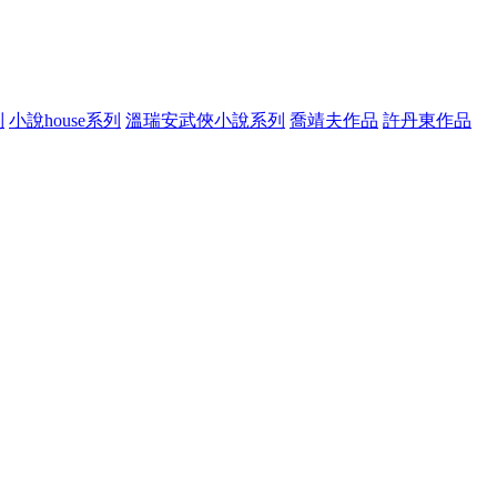
列
小說house系列
溫瑞安武俠小說系列
喬靖夫作品
許丹東作品