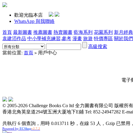
歡迎光臨本店
WhatsApp 與我聯絡
首頁
最新圖書
推薦圖書
熱賣圖書
藍海系列
花園系列
新月經典
袁建滔作品
中小學補充練習,參考
漫畫
旅遊
特價專區
關於我們
高級搜索
當前位置:
首頁
用戶中心
>
電子
© 2005-2026 Challenge Books Co ltd 全力圖書有限公
香港北角英皇道294號五洲大厦地下E鋪 Tel: 852-24947282 E-mail: t
共執行 6 個查詢，用時 0.013711 秒，在線 53 人，Gzip 已禁用
Powered by
ECShop
v2.7.2