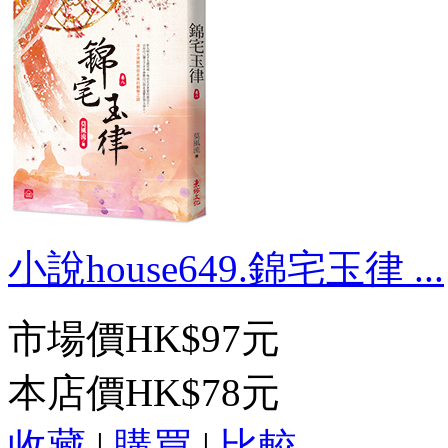
小說house649.錦宅玉律 ...
市場價
HK$97元
本店價
HK$78元
收藏
|
購買
|
比較