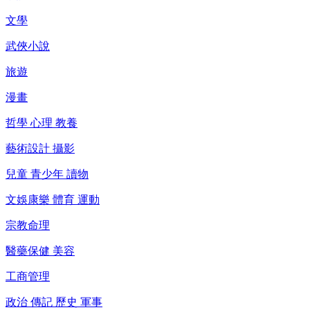
文學
武俠小說
旅遊
漫畫
哲學 心理 教養
藝術設計 攝影
兒童 青少年 讀物
文娛康樂 體育 運動
宗教命理
醫藥保健 美容
工商管理
政治 傳記 歷史 軍事