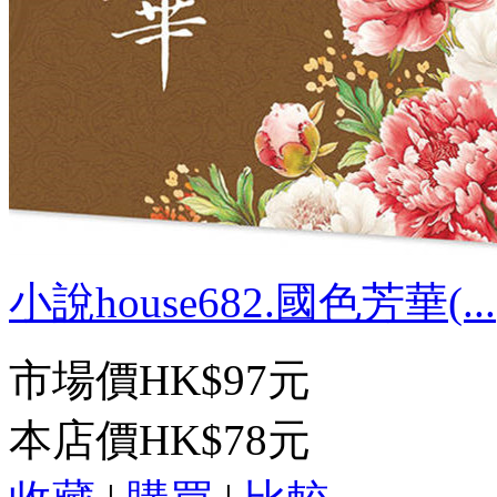
小說house682.國色芳華(...
市場價
HK$97元
本店價
HK$78元