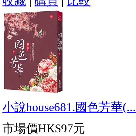
收藏
|
購買
|
比較
小說house681.國色芳華(...
市場價
HK$97元