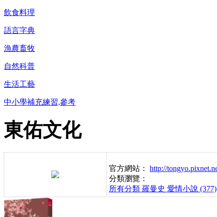
飲食料理
語言字典
漁農畜牧
自然科普
生活工藝
中小學補充練習,參考
東佑文化
官方網站：
http://tongyo.pixnet.n
分類瀏覽：
所有分類
羅曼史 愛情小說 (377)