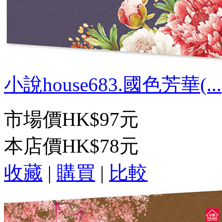
小說house683.國色芳華(...
市場價
HK$97元
本店價
HK$78元
收藏
|
購買
|
比較