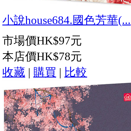
小說house684.國色芳華(...
市場價
HK$97元
本店價
HK$78元
收藏
|
購買
|
比較