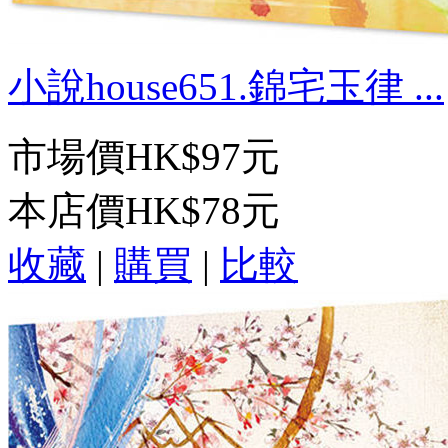
小說house651.錦宅玉律 ...
市場價
HK$97元
本店價
HK$78元
收藏
|
購買
|
比較