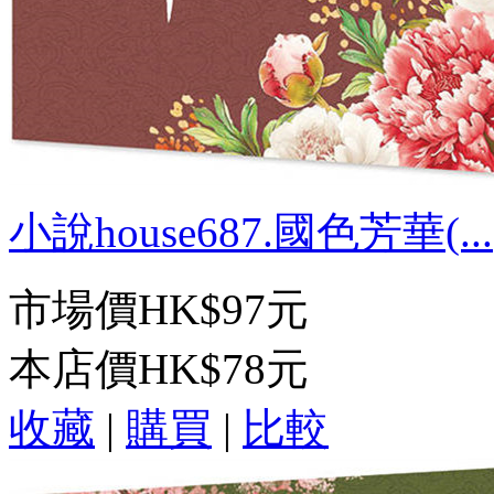
小說house687.國色芳華(...
市場價
HK$97元
本店價
HK$78元
收藏
|
購買
|
比較