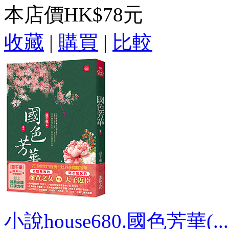
本店價
HK$78元
收藏
|
購買
|
比較
小說house680.國色芳華(...