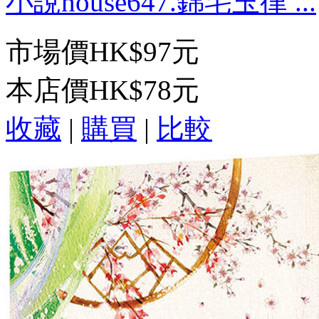
小說house647.錦宅玉律 ...
市場價
HK$97元
本店價
HK$78元
收藏
|
購買
|
比較