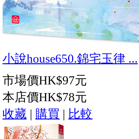
小說house650.錦宅玉律 ...
市場價
HK$97元
本店價
HK$78元
收藏
|
購買
|
比較