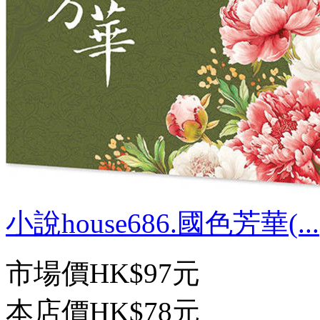
小說house686.國色芳華(...
市場價
HK$97元
本店價
HK$78元