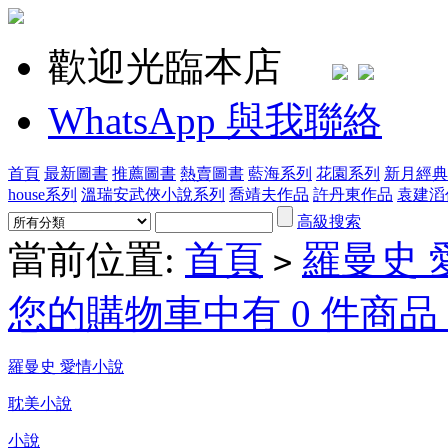
歡迎光臨本店
WhatsApp 與我聯絡
首頁
最新圖書
推薦圖書
熱賣圖書
藍海系列
花園系列
新月經典
house系列
溫瑞安武俠小說系列
喬靖夫作品
許丹東作品
袁建滔
高級搜索
當前位置:
首頁
羅曼史 
>
您的購物車中有 0 件商品，
羅曼史 愛情小說
耽美小說
小說