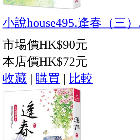
小說house495.逢春（三）.
市場價
HK$90元
本店價
HK$72元
收藏
|
購買
|
比較