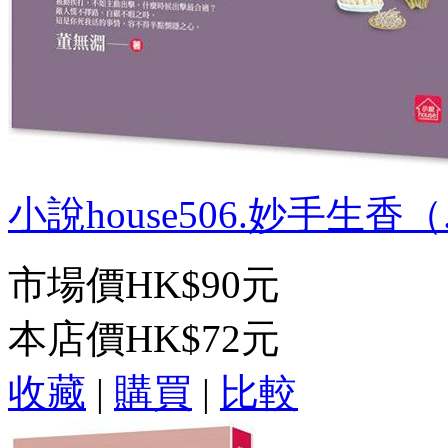
小說house506.妙手生香（.
市場價
HK$90元
本店價
HK$72元
收藏
|
購買
|
比較