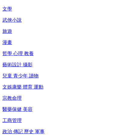
文學
武俠小說
旅遊
漫畫
哲學 心理 教養
藝術設計 攝影
兒童 青少年 讀物
文娛康樂 體育 運動
宗教命理
醫藥保健 美容
工商管理
政治 傳記 歷史 軍事