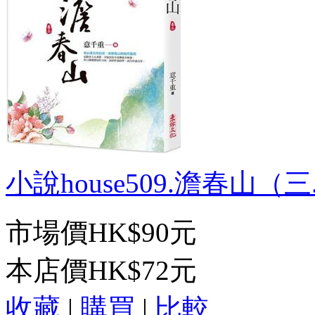
小說house509.澹春山（三.
市場價
HK$90元
本店價
HK$72元
收藏
|
購買
|
比較