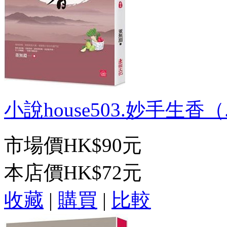
小說house503.妙手生香（.
市場價
HK$90元
本店價
HK$72元
收藏
|
購買
|
比較