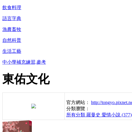
飲食料理
語言字典
漁農畜牧
自然科普
生活工藝
中小學補充練習,參考
東佑文化
官方網站：
http://tongyo.pixnet.n
分類瀏覽：
所有分類
羅曼史 愛情小說 (377)