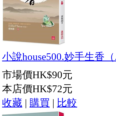
小說house500.妙手生香（.
市場價
HK$90元
本店價
HK$72元
收藏
|
購買
|
比較