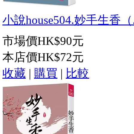
小說house504.妙手生香（.
市場價
HK$90元
本店價
HK$72元
收藏
|
購買
|
比較