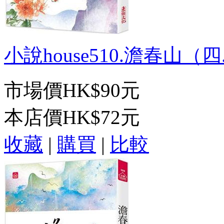
小說house510.澹春山（四.
市場價
HK$90元
本店價
HK$72元
收藏
|
購買
|
比較