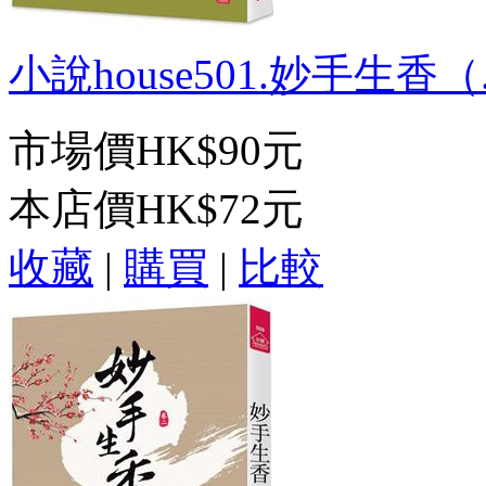
小說house501.妙手生香（.
市場價
HK$90元
本店價
HK$72元
收藏
|
購買
|
比較