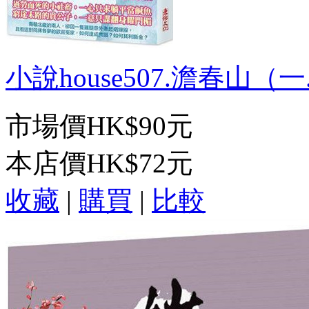
小說house507.澹春山（一.
市場價
HK$90元
本店價
HK$72元
收藏
|
購買
|
比較