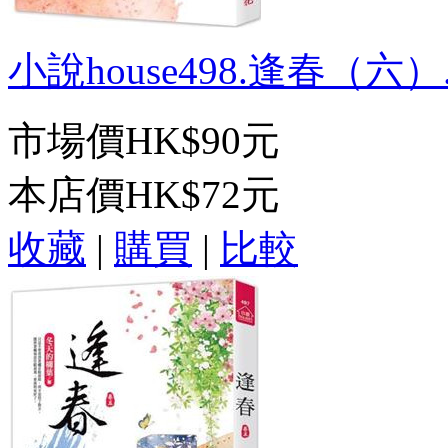
小說house498.逢春（六）.
市場價
HK$90元
本店價
HK$72元
收藏
|
購買
|
比較