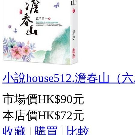
小說house512.澹春山（六.
市場價
HK$90元
本店價
HK$72元
收藏
|
購買
|
比較