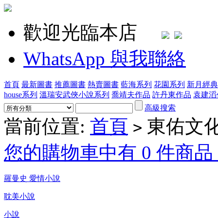
歡迎光臨本店
WhatsApp 與我聯絡
首頁
最新圖書
推薦圖書
熱賣圖書
藍海系列
花園系列
新月經典
house系列
溫瑞安武俠小說系列
喬靖夫作品
許丹東作品
袁建滔
高級搜索
當前位置:
首頁
東佑文
>
您的購物車中有 0 件商品，
羅曼史 愛情小說
耽美小說
小說