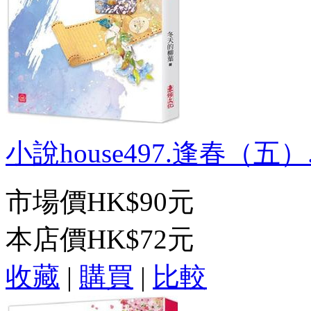
小說house497.逢春（五）.
市場價
HK$90元
本店價
HK$72元
收藏
|
購買
|
比較